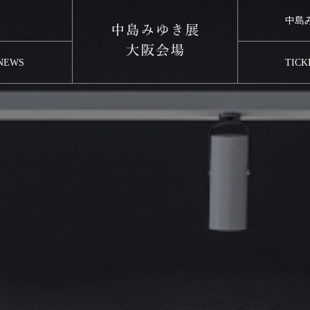
中島
（
【受注商品】ポータブルレコードプレーヤー 繰り上げ当選者様発表
番号発表
NEWS
TICK