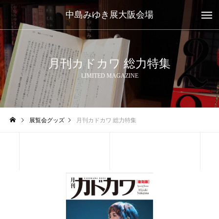
中島みゆき展大阪会場
月刊カドカワ 総力特集
LIMITED MAGAZINE
展覧会グッズ
月刊カドカワ 総力特集